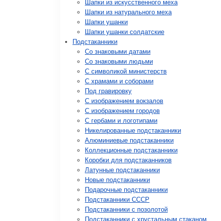
Шапки из искусственного меха
Шапки из натурального меха
Шапки ушанки
Шапки ушанки солдатские
Подстаканники
Со знаковыми датами
Cо знаковыми людьми
C символикой министерств
C храмами и соборами
Под гравировку
С изображением вокзалов
С изображением городов
С гербами и логотипами
Никелированные подстаканники
Алюминиевые подстаканники
Коллекционные подстаканники
Коробки для подстаканников
Латунные подстаканники
Новые подстаканники
Подарочные подстаканники
Подстаканники СССР
Подстаканники с позолотой
Подстаканники с хрустальным стаканом