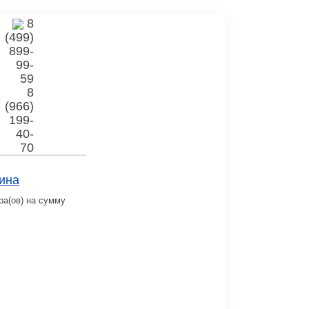
8
(499)
899-
99-
59
8
(966)
199-
40-
70
ина
ра(ов) на сумму