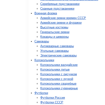
Серебряные подстаканники
Сканные подстаканники
Военная форма
Армейские ремни времен СССР
Армейские ремни и фуражки
Высотные костюмы
Генеральские ремни
Кокарды и шевроны
Cамовары
Антикварные самовары
Угольные самовары
Электрические самовары
Колокольчики
Колокольчики валдайские
Колокольчики литые
Колокольчики с рисунком
Колокольчики с ручкой
Колокольчики свадебные
Колокольчики сувенирные
Футболки
Футболки Россия
Футболки СССР