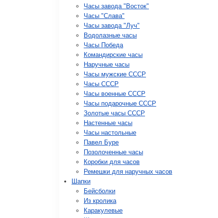
Часы завода "Восток"
Часы "Слава"
Часы завода "Луч"
Водолазные часы
Часы Победа
Командирские часы
Наручные часы
Часы мужские СССР
Часы СССР
Часы военные СССР
Часы подарочные СССР
Золотые часы СССР
Настенные часы
Часы настольные
Павел Буре
Позолоченные часы
Коробки для часов
Ремешки для наручных часов
Шапки
Бейсболки
Из кролика
Каракулевые