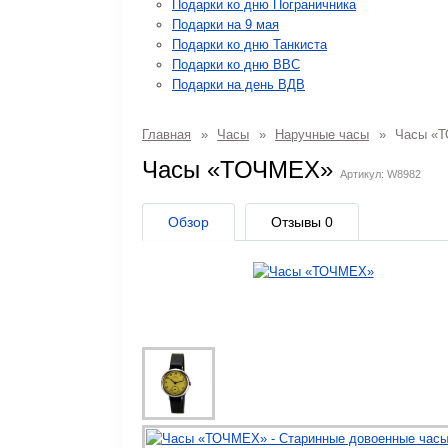
Подарки ко дню Пограничника
Подарки на 9 мая
Подарки ко дню Танкиста
Подарки ко дню ВВС
Подарки на день ВДВ
Главная
»
Часы
»
Наручные часы
»
Часы «
Часы «ТОЧМЕХ»
Артикул: W8982
Обзор
Отзывы
0