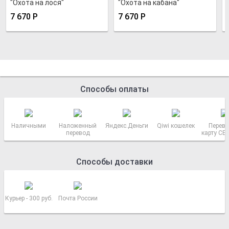
"Охота на лося"
"Охота на кабана"
7 670
Р
7 670
Р
Способы оплаты
Наличными
Наложенный
Яндекс.Деньги
Qiwi кошелек
Перево
перевод
карту СБ
РОСС
Способы доставки
Курьер - 300 руб.
Почта России