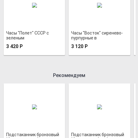
Часы "Полет" СССР с
Часы "Восток" сиренево-
зеленым
пурпурные в
металлизированным
хромированном корпусе
3 420
Р
3 120
Р
циферблатом в
позолоченном корпусе
Рекомендуем
Подстаканник бронзовый
Подстаканник бронзовый