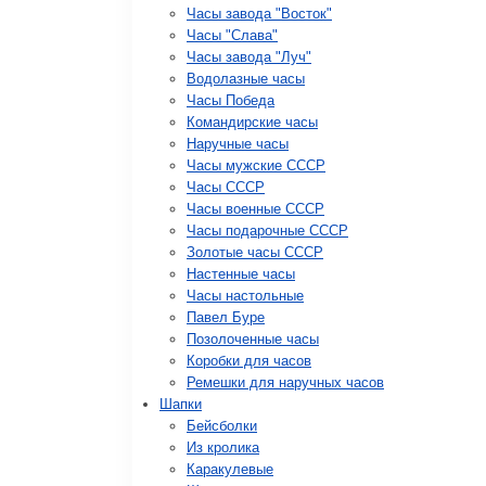
Часы завода "Восток"
Часы "Слава"
Часы завода "Луч"
Водолазные часы
Часы Победа
Командирские часы
Наручные часы
Часы мужские СССР
Часы СССР
Часы военные СССР
Часы подарочные СССР
Золотые часы СССР
Настенные часы
Часы настольные
Павел Буре
Позолоченные часы
Коробки для часов
Ремешки для наручных часов
Шапки
Бейсболки
Из кролика
Каракулевые