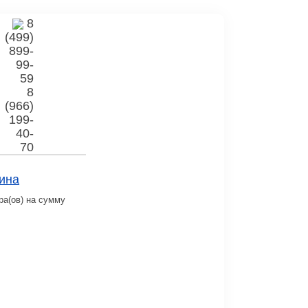
8
(499)
899-
99-
59
8
(966)
199-
40-
70
ина
ра(ов) на сумму