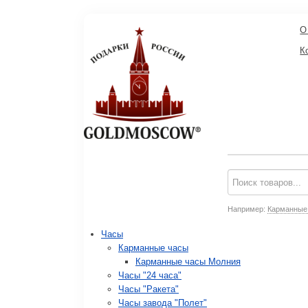
О
К
Например:
Карманные
Часы
Карманные часы
Карманные часы Молния
Часы "24 часа"
Часы "Ракета"
Часы завода "Полет"