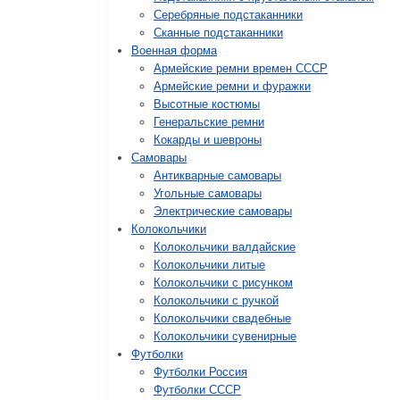
Серебряные подстаканники
Сканные подстаканники
Военная форма
Армейские ремни времен СССР
Армейские ремни и фуражки
Высотные костюмы
Генеральские ремни
Кокарды и шевроны
Cамовары
Антикварные самовары
Угольные самовары
Электрические самовары
Колокольчики
Колокольчики валдайские
Колокольчики литые
Колокольчики с рисунком
Колокольчики с ручкой
Колокольчики свадебные
Колокольчики сувенирные
Футболки
Футболки Россия
Футболки СССР