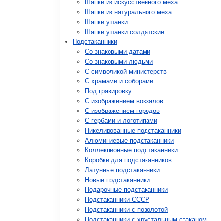
Шапки из искусственного меха
Шапки из натурального меха
Шапки ушанки
Шапки ушанки солдатские
Подстаканники
Со знаковыми датами
Cо знаковыми людьми
C символикой министерств
C храмами и соборами
Под гравировку
С изображением вокзалов
С изображением городов
С гербами и логотипами
Никелированные подстаканники
Алюминиевые подстаканники
Коллекционные подстаканники
Коробки для подстаканников
Латунные подстаканники
Новые подстаканники
Подарочные подстаканники
Подстаканники СССР
Подстаканники с позолотой
Подстаканники с хрустальным стаканом