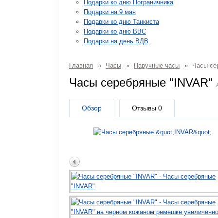
Подарки ко дню Пограничника
Подарки на 9 мая
Подарки ко дню Танкиста
Подарки ко дню ВВС
Подарки на день ВДВ
Главная
»
Часы
»
Наручные часы
»
Часы се
Часы серебряные "INVAR"
Обзор
Отзывы
0