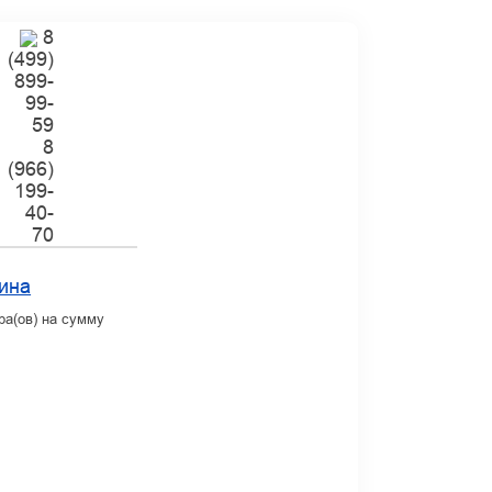
8
(499)
899-
99-
59
8
(966)
199-
40-
70
ина
ра(ов) на сумму