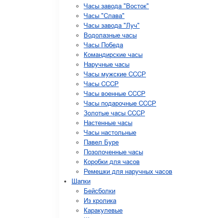
Часы завода "Восток"
Часы "Слава"
Часы завода "Луч"
Водолазные часы
Часы Победа
Командирские часы
Наручные часы
Часы мужские СССР
Часы СССР
Часы военные СССР
Часы подарочные СССР
Золотые часы СССР
Настенные часы
Часы настольные
Павел Буре
Позолоченные часы
Коробки для часов
Ремешки для наручных часов
Шапки
Бейсболки
Из кролика
Каракулевые