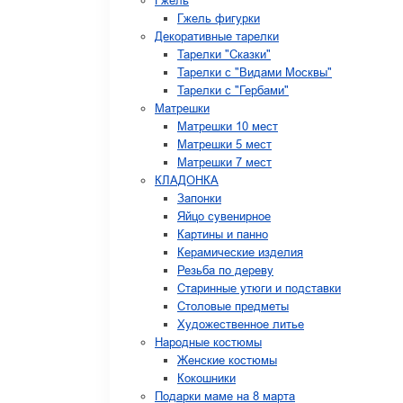
Гжель
Гжель фигурки
Декоративные тарелки
Тарелки "Сказки"
Тарелки с "Видами Москвы"
Тарелки с "Гербами"
Матрешки
Матрешки 10 мест
Матрешки 5 мест
Матрешки 7 мест
КЛАДОНКА
Запонки
Яйцо сувенирное
Картины и панно
Керамические изделия
Резьба по дереву
Старинные утюги и подставки
Столовые предметы
Художественное литье
Народные костюмы
Женские костюмы
Кокошники
Подарки маме на 8 марта