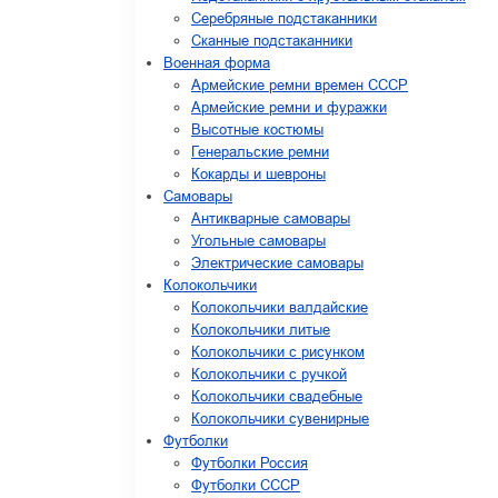
Серебряные подстаканники
Сканные подстаканники
Военная форма
Армейские ремни времен СССР
Армейские ремни и фуражки
Высотные костюмы
Генеральские ремни
Кокарды и шевроны
Cамовары
Антикварные самовары
Угольные самовары
Электрические самовары
Колокольчики
Колокольчики валдайские
Колокольчики литые
Колокольчики с рисунком
Колокольчики с ручкой
Колокольчики свадебные
Колокольчики сувенирные
Футболки
Футболки Россия
Футболки СССР