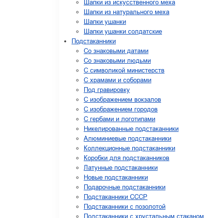
Шапки из искусственного меха
Шапки из натурального меха
Шапки ушанки
Шапки ушанки солдатские
Подстаканники
Со знаковыми датами
Cо знаковыми людьми
C символикой министерств
C храмами и соборами
Под гравировку
С изображением вокзалов
С изображением городов
С гербами и логотипами
Никелированные подстаканники
Алюминиевые подстаканники
Коллекционные подстаканники
Коробки для подстаканников
Латунные подстаканники
Новые подстаканники
Подарочные подстаканники
Подстаканники СССР
Подстаканники с позолотой
Подстаканники с хрустальным стаканом