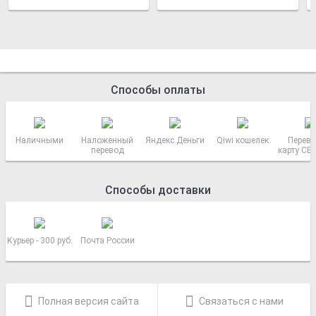
Способы оплаты
Наличными
Наложенный
Яндекс.Деньги
Qiwi кошелек
Перево
перевод
карту СБ
РОСС
Способы доставки
Курьер - 300 руб.
Почта России
Полная версия сайта
Связаться с нами