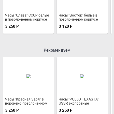
Часы "Слава" СССР белые
Часы "Восток" белые в
в позолоченном корпусе
позолоченном корпусе
3 250
Р
3 120
Р
Рекомендуем
Часы "Красная Заря" в
Часы "POLJOT EXASTA"
воронено-позолоченном
USSR экспортные
корпусе
3 250
Р
3 250
Р