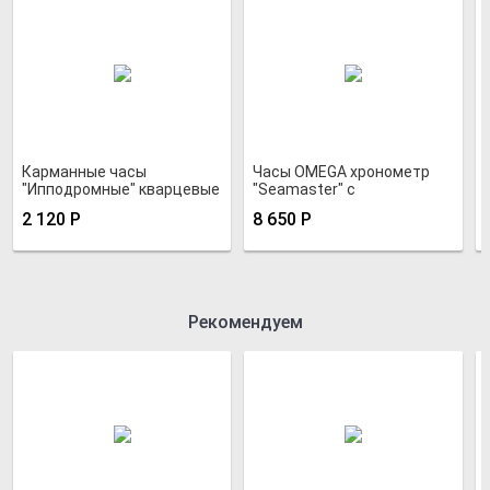
Карманные часы
Часы OMEGA хронометр
"Ипподромные" кварцевые
"Seamaster" с
в хромированном корпусе
автоподзаводом
2 120
Р
8 650
Р
Рекомендуем