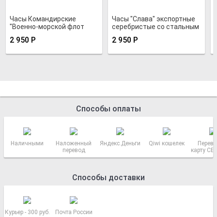
Часы Командирские
Часы "Слава" экспортные
"Военно-морской флот
серебристые со стальным
России"
браслетом
2 950
Р
2 950
Р
Способы оплаты
Наличными
Наложенный
Яндекс.Деньги
Qiwi кошелек
Перево
перевод
карту СБ
РОСС
Способы доставки
Курьер - 300 руб.
Почта России