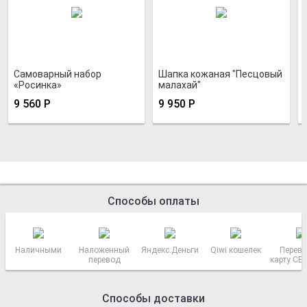
Самоварный набор
Шапка кожаная "Песцовый
«Росинка»
малахай"
9 560
Р
9 950
Р
Способы оплаты
Наличными
Наложенный
Яндекс.Деньги
Qiwi кошелек
Перево
перевод
карту СБ
РОСС
Способы доставки