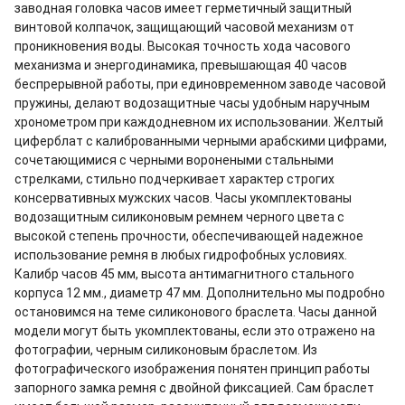
заводная головка часов имеет герметичный защитный
винтовой колпачок, защищающий часовой механизм от
проникновения воды. Высокая точность хода часового
механизма и энергодинамика, превышающая 40 часов
беспрерывной работы, при единовременном заводе часовой
пружины, делают водозащитные часы удобным наручным
хронометром при каждодневном их использовании. Желтый
циферблат с калиброванными черными арабскими цифрами,
сочетающимися с черными воронеными стальными
стрелками, стильно подчеркивает характер строгих
консервативных мужских часов. Часы укомплектованы
водозащитным силиконовым ремнем черного цвета с
высокой степень прочности, обеспечивающей надежное
использование ремня в любых гидрофобных условиях.
Калибр часов 45 мм, высота антимагнитного стального
корпуса 12 мм., диаметр 47 мм. Дополнительно мы подробно
остановимся на теме силиконового браслета. Часы данной
модели могут быть укомплектованы, если это отражено на
фотографии, черным силиконовым браслетом. Из
фотографического изображения понятен принцип работы
запорного замка ремня с двойной фиксацией. Сам браслет