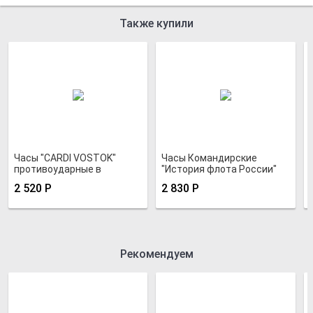
Также купили
Часы "CARDI VOSTOK"
Часы Командирские
противоударные в
"История флота России"
водозащитном корпусе
2 520
Р
2 830
Р
Рекомендуем