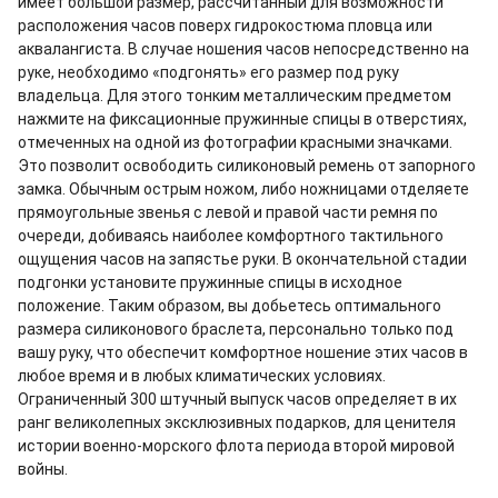
имеет большой размер, рассчитанный для возможности
расположения часов поверх гидрокостюма пловца или
аквалангиста. В случае ношения часов непосредственно на
руке, необходимо «подгонять» его размер под руку
владельца. Для этого тонким металлическим предметом
нажмите на фиксационные пружинные спицы в отверстиях,
отмеченных на одной из фотографии красными значками.
Это позволит освободить силиконовый ремень от запорного
замка. Обычным острым ножом, либо ножницами отделяете
прямоугольные звенья с левой и правой части ремня по
очереди, добиваясь наиболее комфортного тактильного
ощущения часов на запястье руки. В окончательной стадии
подгонки установите пружинные спицы в исходное
положение. Таким образом, вы добьетесь оптимального
размера силиконового браслета, персонально только под
вашу руку, что обеспечит комфортное ношение этих часов в
любое время и в любых климатических условиях.
Ограниченный 300 штучный выпуск часов определяет в их
ранг великолепных эксклюзивных подарков, для ценителя
истории военно-морского флота периода второй мировой
войны.