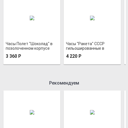
Часы Полет "Шоколад" в
Часы "Ракета" СССР
позолоченном корпусе
гильошированные в
круглом позолоченном
3 360
Р
4 220
Р
корпусе
Рекомендуем