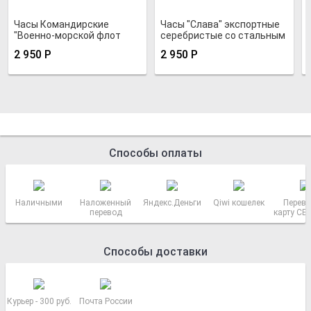
Часы Командирские
Часы "Слава" экспортные
"Военно-морской флот
серебристые со стальным
России"
браслетом
2 950
Р
2 950
Р
Способы оплаты
Наличными
Наложенный
Яндекс.Деньги
Qiwi кошелек
Перево
перевод
карту СБ
РОСС
Способы доставки
Курьер - 300 руб.
Почта России