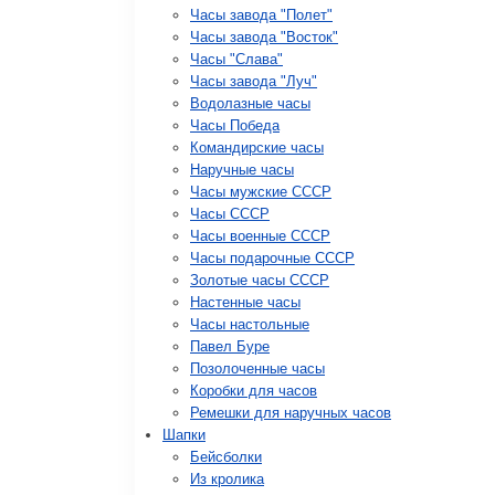
Часы завода "Полет"
Часы завода "Восток"
Часы "Слава"
Часы завода "Луч"
Водолазные часы
Часы Победа
Командирские часы
Наручные часы
Часы мужские СССР
Часы СССР
Часы военные СССР
Часы подарочные СССР
Золотые часы СССР
Настенные часы
Часы настольные
Павел Буре
Позолоченные часы
Коробки для часов
Ремешки для наручных часов
Шапки
Бейсболки
Из кролика