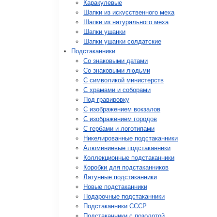
Каракулевые
Шапки из искусственного меха
Шапки из натурального меха
Шапки ушанки
Шапки ушанки солдатские
Подстаканники
Со знаковыми датами
Cо знаковыми людьми
C символикой министерств
C храмами и соборами
Под гравировку
С изображением вокзалов
С изображением городов
С гербами и логотипами
Никелированные подстаканники
Алюминиевые подстаканники
Коллекционные подстаканники
Коробки для подстаканников
Латунные подстаканники
Новые подстаканники
Подарочные подстаканники
Подстаканники СССР
Подстаканники с позолотой