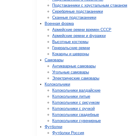
Подстаканники с хрустальным стаканом
Серебряные подстаканники
Сканные подстаканники
Военная форма
Армейские ремни времен СССР
Армейские ремни и фуражки
Высотные костюмы
Генеральские ремни
Кокарды и шевроны
Cамовары
Антикварные самовары
Угольные самовары
Электрические самовары
Колокольчики
Колокольчики валдайские
Колокольчики литые
Колокольчики с рисунком
Колокольчики с ручкой
Колокольчики свадебные
Колокольчики сувенирные
Футболки
Футболки Россия