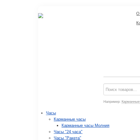
О
К
Например:
Карманные
Часы
Карманные часы
Карманные часы Молния
Часы "24 часа"
Часы "Ракета"