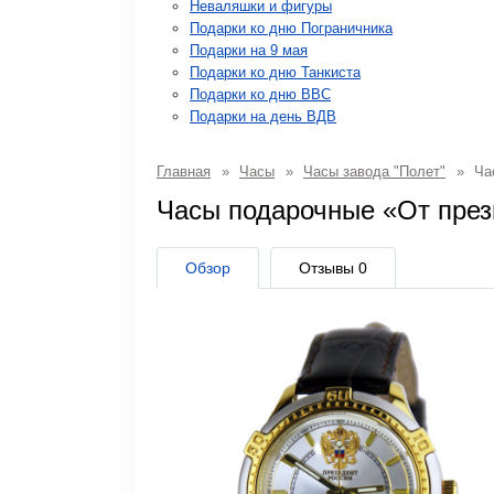
Неваляшки и фигуры
Подарки ко дню Пограничника
Подарки на 9 мая
Подарки ко дню Танкиста
Подарки ко дню ВВС
Подарки на день ВДВ
Главная
»
Часы
»
Часы завода "Полет"
»
Час
Часы подарочные «От пре
Обзор
Отзывы
0