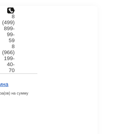
8
(499)
899-
99-
59
8
(966)
199-
40-
70
ина
ра(ов) на сумму