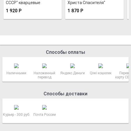
СССР" кварцевые
Христа Спасителя"
1 920
Р
1 870
Р
Способы оплаты
Наличными
Наложенный
Яндекс.Деньги
Qiwi кошелек
Перево
перевод
карту СБ
РОСС
Способы доставки
Курьер - 300 руб.
Почта России