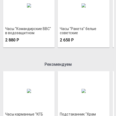
Часы "Командирские ВВС"
Часы "Ракета" белые
в водозащитном
советские
хромированном корпусе
противоударные
2 880
Р
2 650
Р
Рекомендуем
Часы карманные "КГБ
Подстаканник "Храм