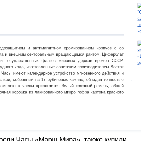
дозащитном и антимагнитном хромированном корпусе с со
зма и внешним секторальным вращающимся рантом. Циферблат
ии государственных флагов мировых держав времен СССР.
удного хода, изготовленные советским производителем Восток
 Часы имеют календарное устройство мгновенного действия и
елкой, собранный на 17 рубиновых камнях, обладая точностью
 комплект к часам прилагается белый кожаный ремень, общей
очная коробка из лакированного микро гофра картона красного
брели Часы «Марш Мира», также купили