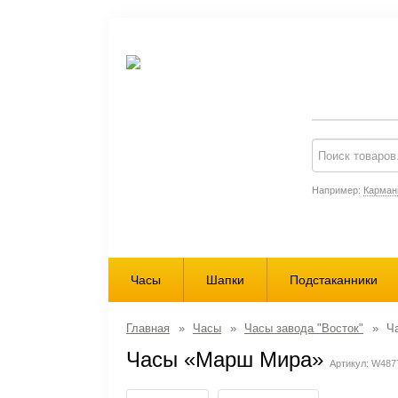
Например:
Карман
Часы
Шапки
Подстаканники
Главная
»
Часы
»
Часы завода "Восток"
»
Ча
Часы «Марш Мира»
Артикул: W487