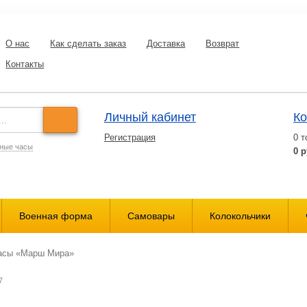
О нас
Как сделать заказ
Доставка
Возврат
Контакты
Личный кабинет
Ко
Регистрация
0
т
ные часы
0 р
Военная форма
Cамовары
Колокольчики
сы «Марш Мира»
7