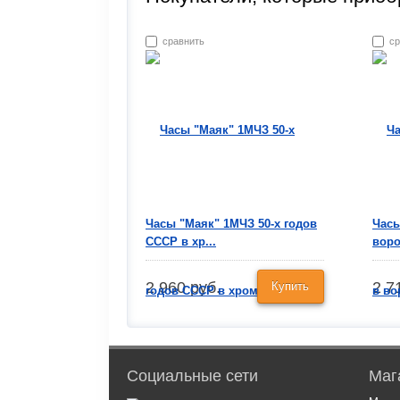
сравнить
ср
Часы "Маяк" 1МЧЗ 50-х годов
Часы
СССР в хр...
воро
2 960 руб.
2 7
Купить
Социальные сети
Маг