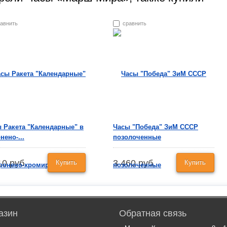
авнить
сравнить
 Ракета "Календарные" в
Часы "Победа" ЗиМ СССР
нено-...
позолоченные
10 руб.
3 460 руб.
Купить
Купить
азин
Обратная связь