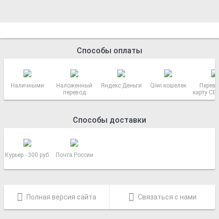
Способы оплаты
Наличными
Наложенный
Яндекс.Деньги
Qiwi кошелек
Перево
перевод
карту СБ
РОСС
Способы доставки
Курьер - 300 руб.
Почта России
Полная версия сайта
Связаться с нами