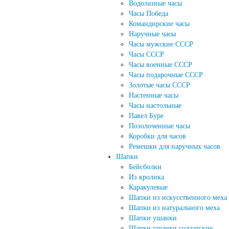
Водолазные часы
Часы Победа
Командирские часы
Наручные часы
Часы мужские СССР
Часы СССР
Часы военные СССР
Часы подарочные СССР
Золотые часы СССР
Настенные часы
Часы настольные
Павел Буре
Позолоченные часы
Коробки для часов
Ремешки для наручных часов
Шапки
Бейсболки
Из кролика
Каракулевые
Шапки из искусственного меха
Шапки из натурального меха
Шапки ушанки
Шапки ушанки солдатские