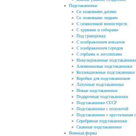
Подстаканники
Со знаковыми датами
Cо знаковыми людьми
C символикой министерств
C храмами и соборами
Под гравировку
С изображением вокзалов
С изображением городов
С гербами и логотипами
Никелированные подстаканник
Алюминиевые подстаканники
Коллекционные подстаканники
Коробки для подстаканников
Латунные подстаканники
Новые подстаканники
Подарочные подстаканники
Подстаканники СССР
Подстаканники с позолотой
Подстаканники с хрустальным 
Серебряные подстаканники
Сканные подстаканники
Военная форма