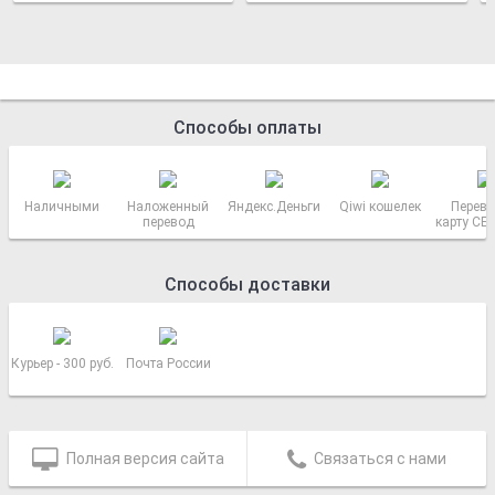
Способы оплаты
Наличными
Наложенный
Яндекс.Деньги
Qiwi кошелек
Перево
перевод
карту СБ
РОСС
Способы доставки
Курьер - 300 руб.
Почта России
Полная версия сайта
Связаться с нами