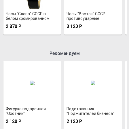
Часы "Слава" СССР в
Часы "Восток" СССР
белом хромированном
противоударные
корпусе
позолоченные
2 870
Р
3 120
Р
Рекомендуем
Фигурка подарочная
Подстаканник
"Охотник"
"Поджигателей бизнеса"
2 120
Р
2 120
Р