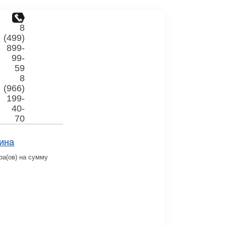
8
(499)
899-
99-
59
8
(966)
199-
40-
70
ина
ра(ов) на сумму