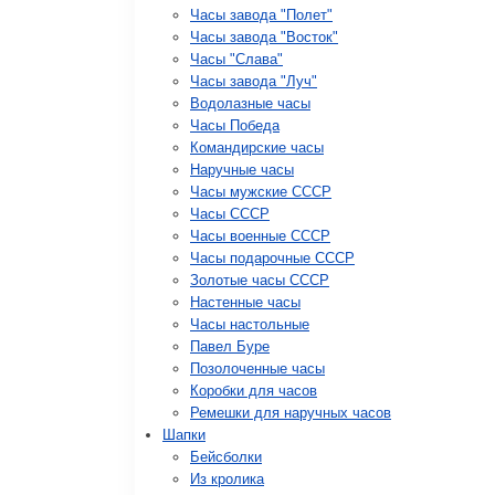
Часы завода "Полет"
Часы завода "Восток"
Часы "Слава"
Часы завода "Луч"
Водолазные часы
Часы Победа
Командирские часы
Наручные часы
Часы мужские СССР
Часы СССР
Часы военные СССР
Часы подарочные СССР
Золотые часы СССР
Настенные часы
Часы настольные
Павел Буре
Позолоченные часы
Коробки для часов
Ремешки для наручных часов
Шапки
Бейсболки
Из кролика