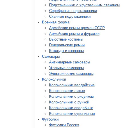
Подстаканники с хрустальным стаканом
Серебряные подстаканники
Сканные подстаканники
Военная форма
Армейские ремни времен СССР
Армейские ремни и фуражки
Высотные костюмы
Генеральские ремни
Кокарды и шевроны
Cамовары
Антикварные самовары
Угольные самовары
Электрические самовары
Колокольчики
Колокольчики валдайские
Колокольчики литые
Колокольчики с рисунком
Колокольчики с ручкой
Колокольчики свадебные
Колокольчики сувенирные
Футболки
Футболки Россия