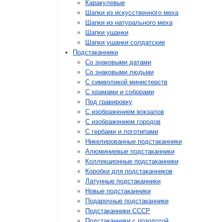
Каракулевые
Шапки из искусственного меха
Шапки из натурального меха
Шапки ушанки
Шапки ушанки солдатские
Подстаканники
Со знаковыми датами
Cо знаковыми людьми
C символикой министерств
C храмами и соборами
Под гравировку
С изображением вокзалов
С изображением городов
С гербами и логотипами
Никелированные подстаканники
Алюминиевые подстаканники
Коллекционные подстаканники
Коробки для подстаканников
Латунные подстаканники
Новые подстаканники
Подарочные подстаканники
Подстаканники СССР
Подстаканники с позолотой