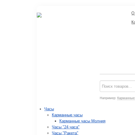
О
К
Например:
Карманные
Часы
Карманные часы
Карманные часы Молния
Часы "24 часа"
Часы "Ракета"