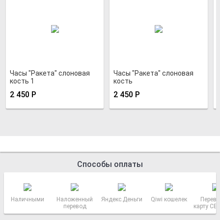
Часы "Ракета" слоновая
Часы "Ракета" слоновая
кость 1
кость
2 450
Р
2 450
Р
Способы оплаты
Наличными
Наложенный
Яндекс.Деньги
Qiwi кошелек
Перево
перевод
карту СБ
РОСС