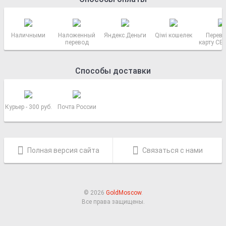
Наличными
Наложенный
Яндекс.Деньги
Qiwi кошелек
Перево
перевод
карту СБ
РОСС
Способы доставки
Курьер - 300 руб.
Почта России
Полная версия сайта
Связаться с нами
© 2026
GoldMoscow
.
Все права защищены.