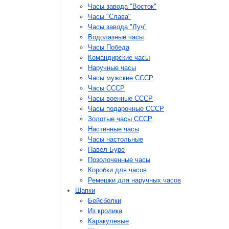
Часы завода "Восток"
Часы "Слава"
Часы завода "Луч"
Водолазные часы
Часы Победа
Командирские часы
Наручные часы
Часы мужские СССР
Часы СССР
Часы военные СССР
Часы подарочные СССР
Золотые часы СССР
Настенные часы
Часы настольные
Павел Буре
Позолоченные часы
Коробки для часов
Ремешки для наручных часов
Шапки
Бейсболки
Из кролика
Каракулевые