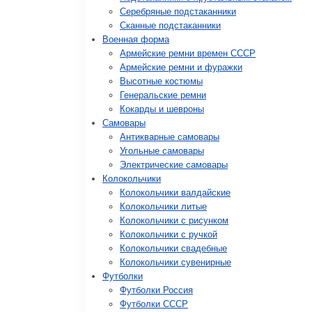
Серебряные подстаканники
Сканные подстаканники
Военная форма
Армейские ремни времен СССР
Армейские ремни и фуражки
Высотные костюмы
Генеральские ремни
Кокарды и шевроны
Cамовары
Антикварные самовары
Угольные самовары
Электрические самовары
Колокольчики
Колокольчики валдайские
Колокольчики литые
Колокольчики с рисунком
Колокольчики с ручкой
Колокольчики свадебные
Колокольчики сувенирные
Футболки
Футболки Россия
Футболки СССР