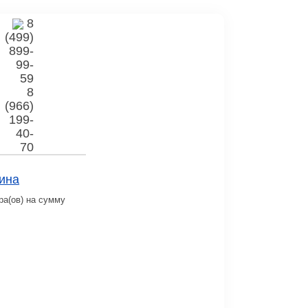
8
(499)
899-
99-
59
8
(966)
199-
40-
70
ина
ра(ов) на сумму