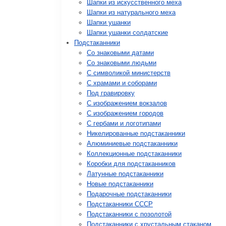
Шапки из искусственного меха
Шапки из натурального меха
Шапки ушанки
Шапки ушанки солдатские
Подстаканники
Со знаковыми датами
Cо знаковыми людьми
C символикой министерств
C храмами и соборами
Под гравировку
С изображением вокзалов
С изображением городов
С гербами и логотипами
Никелированные подстаканники
Алюминиевые подстаканники
Коллекционные подстаканники
Коробки для подстаканников
Латунные подстаканники
Новые подстаканники
Подарочные подстаканники
Подстаканники СССР
Подстаканники с позолотой
Подстаканники с хрустальным стаканом