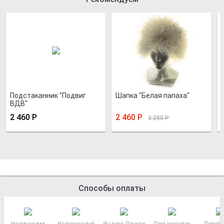
Подстаканник "Подвиг
Шапка "Белая папаха"
ВДВ"
2 460
Р
2 460
Р
3 250
Р
Способы оплаты