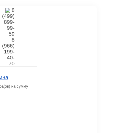
8
(499)
899-
99-
59
8
(966)
199-
40-
70
ина
ра(ов) на сумму