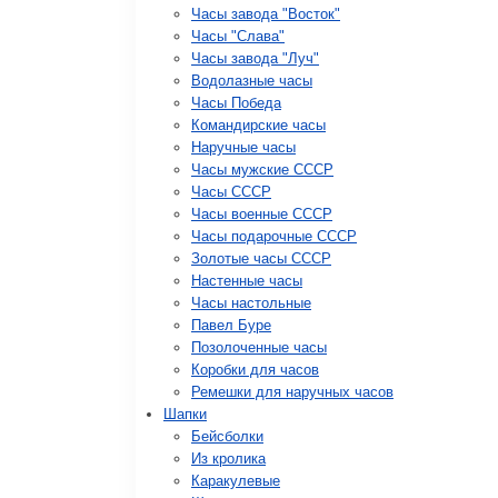
Часы завода "Восток"
Часы "Слава"
Часы завода "Луч"
Водолазные часы
Часы Победа
Командирские часы
Наручные часы
Часы мужские СССР
Часы СССР
Часы военные СССР
Часы подарочные СССР
Золотые часы СССР
Настенные часы
Часы настольные
Павел Буре
Позолоченные часы
Коробки для часов
Ремешки для наручных часов
Шапки
Бейсболки
Из кролика
Каракулевые