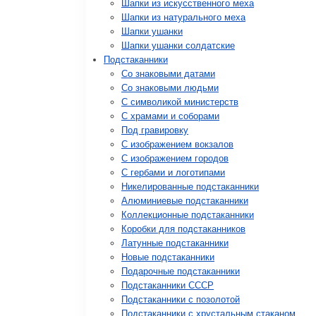
Шапки из искусственного меха
Шапки из натурального меха
Шапки ушанки
Шапки ушанки солдатские
Подстаканники
Со знаковыми датами
Cо знаковыми людьми
C символикой министерств
C храмами и соборами
Под гравировку
С изображением вокзалов
С изображением городов
С гербами и логотипами
Никелированные подстаканники
Алюминиевые подстаканники
Коллекционные подстаканники
Коробки для подстаканников
Латунные подстаканники
Новые подстаканники
Подарочные подстаканники
Подстаканники СССР
Подстаканники с позолотой
Подстаканники с хрустальным стаканом