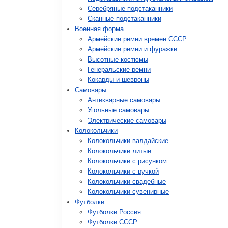
Серебряные подстаканники
Сканные подстаканники
Военная форма
Армейские ремни времен СССР
Армейские ремни и фуражки
Высотные костюмы
Генеральские ремни
Кокарды и шевроны
Cамовары
Антикварные самовары
Угольные самовары
Электрические самовары
Колокольчики
Колокольчики валдайские
Колокольчики литые
Колокольчики с рисунком
Колокольчики с ручкой
Колокольчики свадебные
Колокольчики сувенирные
Футболки
Футболки Россия
Футболки СССР