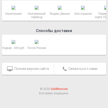
Наличными
Наложенный
Яндекс.Деньги
Qiwi кошелек
Перево
перевод
карту СБ
РОСС
Способы доставки
Курьер - 300 руб.
Почта России
Полная версия сайта
Связаться с нами
© 2026
GoldMoscow
.
Все права защищены.