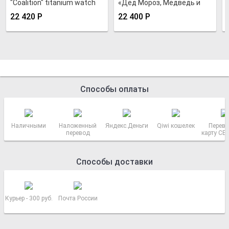
"Coalition" titanium watch
«Дед Мороз, Медведь и
Пингвины»
22 420
Р
22 400
Р
Способы оплаты
Наличными
Наложенный
Яндекс.Деньги
Qiwi кошелек
Перево
перевод
карту СБ
РОСС
Способы доставки
Курьер - 300 руб.
Почта России