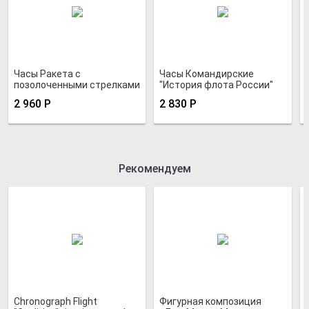
Часы Ракета с
Часы Командирские
позолоченными стрелками
"История флота России"
"Хромированная шайба 12"
2 960
Р
2 830
Р
зеленые
Рекомендуем
Chronograph Flight
Фигурная композиция