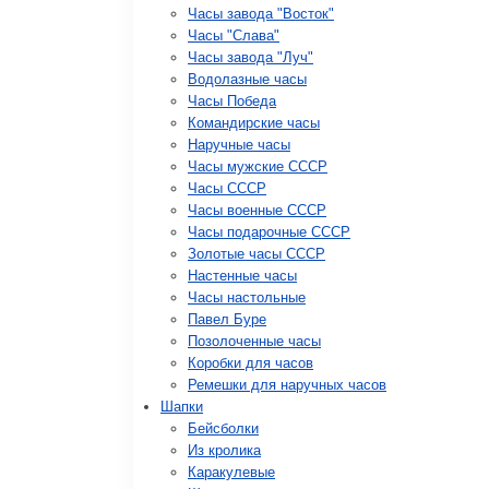
Часы завода "Восток"
Часы "Слава"
Часы завода "Луч"
Водолазные часы
Часы Победа
Командирские часы
Наручные часы
Часы мужские СССР
Часы СССР
Часы военные СССР
Часы подарочные СССР
Золотые часы СССР
Настенные часы
Часы настольные
Павел Буре
Позолоченные часы
Коробки для часов
Ремешки для наручных часов
Шапки
Бейсболки
Из кролика
Каракулевые