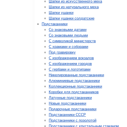
Шапки из искусственного меха
Шапки из натурального меха
Шапки ушанки
Шапки ушанки солдатские
Подстаканники
Со знаковыми датами
Cо знаковыми людьми
C символикой министерств
C храмами и соборами
Под гравировку
С изображением вокзалов
С изображением городов
С гербами и логотипами
Никелированные подстаканники
Алюминиевые подстаканники
Коллекционные подстаканники
Коробки для подстаканников
Латунные подстаканники
Новые подстаканники
Подарочные подстаканники
Подстаканники СССР
Подстаканники с позолотой
Подстаканники с хрустальным стаканом