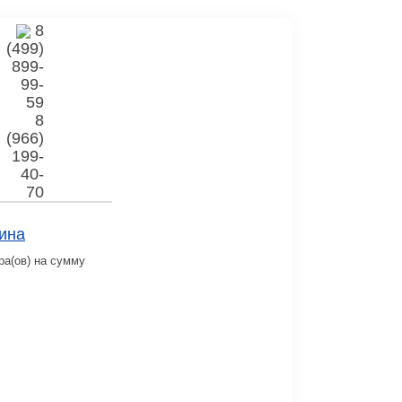
8
(499)
899-
99-
59
8
(966)
199-
40-
70
ина
ра(ов) на сумму