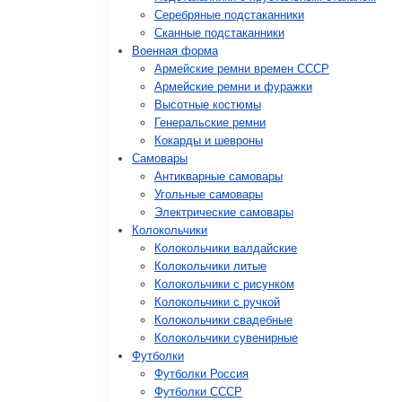
Серебряные подстаканники
Сканные подстаканники
Военная форма
Армейские ремни времен СССР
Армейские ремни и фуражки
Высотные костюмы
Генеральские ремни
Кокарды и шевроны
Cамовары
Антикварные самовары
Угольные самовары
Электрические самовары
Колокольчики
Колокольчики валдайские
Колокольчики литые
Колокольчики с рисунком
Колокольчики с ручкой
Колокольчики свадебные
Колокольчики сувенирные
Футболки
Футболки Россия
Футболки СССР