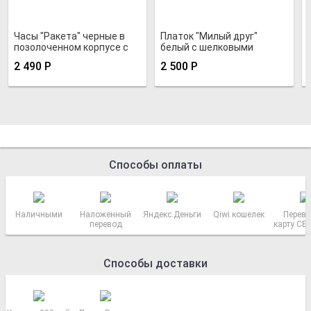
Часы "Ракета" черные в
Платок "Милый друг"
позолоченном корпусе с
белый с шелковыми
вороненым рантом 1
кистями
2 490
Р
2 500
Р
Способы оплаты
Наличными
Наложенный
Яндекс.Деньги
Qiwi кошелек
Перево
перевод
карту СБ
РОСС
Способы доставки