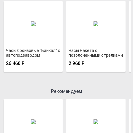
Часы бронзовые "Байкал" с
Часы Ракета с
автоподзаводом
позолоченными стрелками
"Хромированная шайба 12"
26 460
Р
2 960
Р
зеленые
Рекомендуем