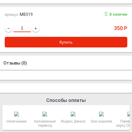
M8319
В наличии
Артикул:
350
Р
−
+
Отзывы (
0
)
Способы оплаты
Наличными
Наложенный
Яндекс.Деньги
Qiwi кошелек
Перево
перевод
карту СБ
РОСС