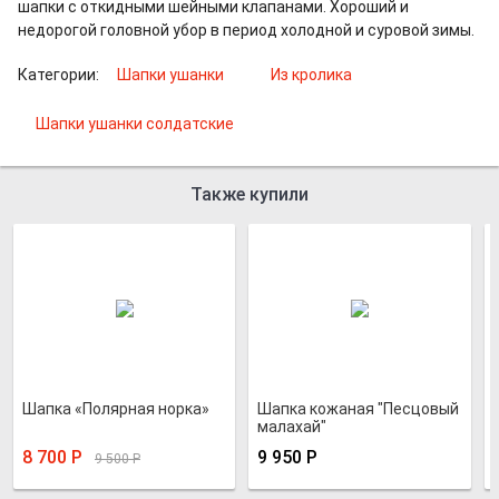
шапки с откидными шейными клапанами. Хороший и
недорогой головной убор в период холодной и суровой зимы.
Категории:
Шапки ушанки
Из кролика
Шапки ушанки солдатские
Также купили
Шапка «Полярная норка»
Шапка кожаная "Песцовый
малахай"
8 700
Р
9 950
Р
9 500
Р