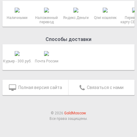
Наличными
Наложенный
Яндекс.Деньги
Qiwi кошелек
Перево
перевод
карту СБ
РОСС
Способы доставки
Курьер - 300 руб.
Почта России
Полная версия сайта
Связаться с нами
© 2026
GoldMoscow
.
Все права защищены.