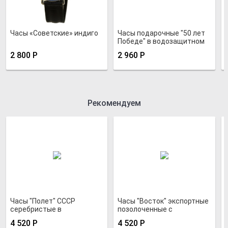
Часы «Советские» индиго
Часы подарочные "50 лет
Победе" в водозащитном
корпусе
2 800
Р
2 960
Р
Рекомендуем
Часы "Полет" СССР
Часы "Восток" экспортные
серебристые в
позолоченные с
позолоченном корпусе
позолоченным
4 520
Р
4 520
Р
циферблатом