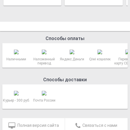
Способы оплаты
Наличными
Наложенный
Яндекс.Деньги
Qiwi кошелек
Перево
перевод
карту СБ
РОСС
Способы доставки
Курьер - 300 руб.
Почта России
Полная версия сайта
Связаться с нами