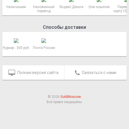
Наличными
Наложенный
Яндекс.Деньги
Qiwi кошелек
Перево
перевод
карту СБ
РОСС
Способы доставки
Курьер - 300 руб.
Почта России
Полная версия сайта
Связаться с нами
© 2026
GoldMoscow
.
Все права защищены.