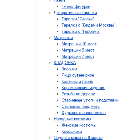
Гжель
Гжель фигурки
Декоративные тарелки
Тарелки "Сказки"
Тарелки с "Видами Москвы"
Тарелки с "Гербами"
Матрешки
Матрешки 10 мест
Матрешки 5 мест
Матрешки 7 мест
КЛАДОНКА
Запонки
Яйцо сувенирное
Картины и панно
Керамические изделия
Резьба по дереву
Старинные утюги и подставки
Столовые предметы
Художественное литье
Народные костюмы
Женские костюмы
Кокошники
Подарки маме на 8 марта