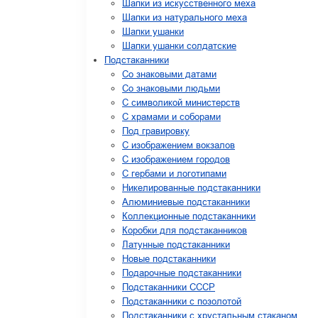
Шапки из искусственного меха
Шапки из натурального меха
Шапки ушанки
Шапки ушанки солдатские
Подстаканники
Со знаковыми датами
Cо знаковыми людьми
C символикой министерств
C храмами и соборами
Под гравировку
С изображением вокзалов
С изображением городов
С гербами и логотипами
Никелированные подстаканники
Алюминиевые подстаканники
Коллекционные подстаканники
Коробки для подстаканников
Латунные подстаканники
Новые подстаканники
Подарочные подстаканники
Подстаканники СССР
Подстаканники с позолотой
Подстаканники с хрустальным стаканом