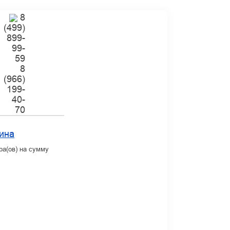
8
(499)
899-
99-
59
8
(966)
199-
40-
70
ина
ра(ов) на сумму