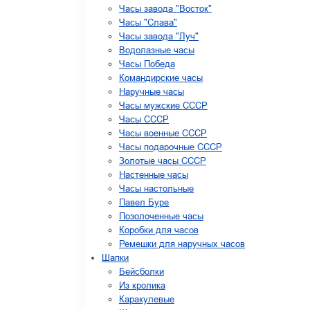
Часы завода "Восток"
Часы "Слава"
Часы завода "Луч"
Водолазные часы
Часы Победа
Командирские часы
Наручные часы
Часы мужские СССР
Часы СССР
Часы военные СССР
Часы подарочные СССР
Золотые часы СССР
Настенные часы
Часы настольные
Павел Буре
Позолоченные часы
Коробки для часов
Ремешки для наручных часов
Шапки
Бейсболки
Из кролика
Каракулевые