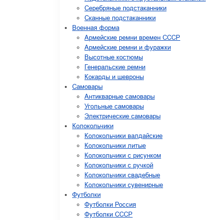
Серебряные подстаканники
Сканные подстаканники
Военная форма
Армейские ремни времен СССР
Армейские ремни и фуражки
Высотные костюмы
Генеральские ремни
Кокарды и шевроны
Cамовары
Антикварные самовары
Угольные самовары
Электрические самовары
Колокольчики
Колокольчики валдайские
Колокольчики литые
Колокольчики с рисунком
Колокольчики с ручкой
Колокольчики свадебные
Колокольчики сувенирные
Футболки
Футболки Россия
Футболки СССР