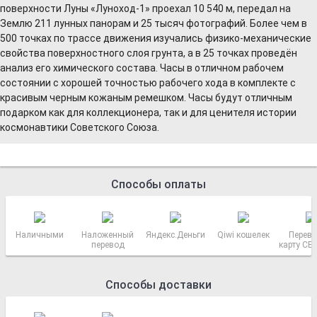
поверхности Луны «Луноход-1» проехал 10 540 м, передал на
Землю 211 лунных панорам и 25 тысяч фотографий. Более чем в
500 точках по трассе движения изучались физико-механические
свойства поверхностного слоя грунта, а в 25 точках проведён
анализ его химического состава. Часы в отличном рабочем
состоянии с хорошей точностью рабочего хода в комплекте с
красивым черным кожаным ремешком. Часы будут отличным
подарком как для коллекционера, так и для ценителя истории
космонавтики Советского Союза.
Способы оплаты
Наличными
Наложенный
Яндекс.Деньги
Qiwi кошелек
Перево
перевод
карту СБ
РОСС
Способы доставки