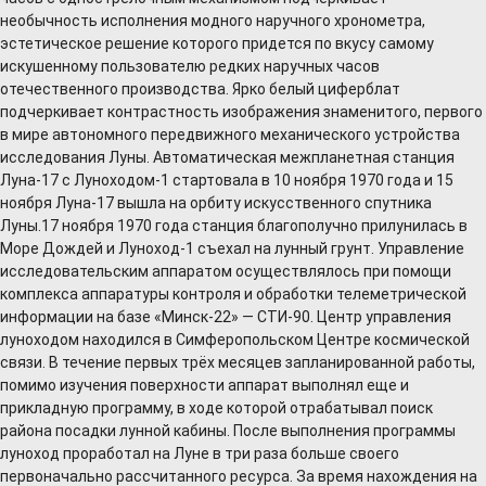
необычность исполнения модного наручного хронометра,
эстетическое решение которого придется по вкусу самому
искушенному пользователю редких наручных часов
отечественного производства. Ярко белый циферблат
подчеркивает контрастность изображения знаменитого, первого
в мире автономного передвижного механического устройства
исследования Луны. Автоматическая межпланетная станция
Луна-17 с Луноходом-1 стартовала в 10 ноября 1970 года и 15
ноября Луна-17 вышла на орбиту искусственного спутника
Луны.17 ноября 1970 года станция благополучно прилунилась в
Море Дождей и Луноход-1 съехал на лунный грунт. Управление
исследовательским аппаратом осуществлялось при помощи
комплекса аппаратуры контроля и обработки телеметрической
информации на базе «Минск-22» — СТИ-90. Центр управления
луноходом находился в Симферопольском Центре космической
связи. В течение первых трёх месяцев запланированной работы,
помимо изучения поверхности аппарат выполнял еще и
прикладную программу, в ходе которой отрабатывал поиск
района посадки лунной кабины. После выполнения программы
луноход проработал на Луне в три раза больше своего
первоначально рассчитанного ресурса. За время нахождения на