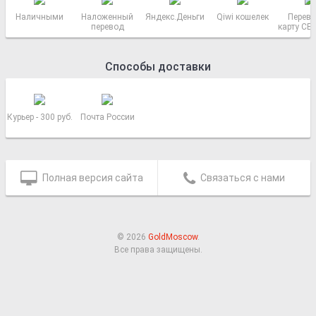
Наличными
Наложенный
Яндекс.Деньги
Qiwi кошелек
Перево
перевод
карту СБ
РОСС
Способы доставки
Курьер - 300 руб.
Почта России
Полная версия сайта
Связаться с нами
© 2026
GoldMoscow
.
Все права защищены.