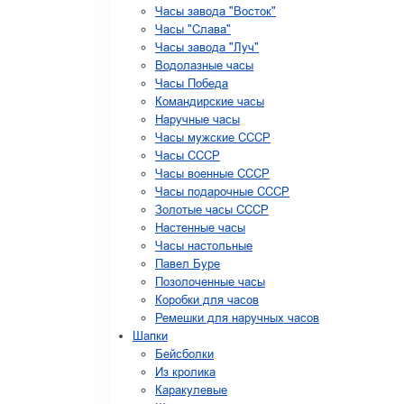
Часы завода "Восток"
Часы "Слава"
Часы завода "Луч"
Водолазные часы
Часы Победа
Командирские часы
Наручные часы
Часы мужские СССР
Часы СССР
Часы военные СССР
Часы подарочные СССР
Золотые часы СССР
Настенные часы
Часы настольные
Павел Буре
Позолоченные часы
Коробки для часов
Ремешки для наручных часов
Шапки
Бейсболки
Из кролика
Каракулевые