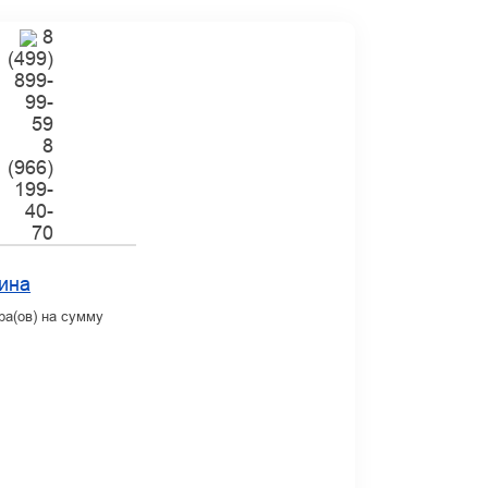
8
(499)
899-
99-
59
8
(966)
199-
40-
70
ина
ра(ов) на сумму