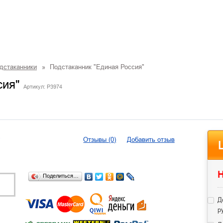
дстаканники
»
Подстаканник "Единая Россия"
сия"
Артикул: P3974
Отзывы (0)
Добавить отзыв
Н
Поделиться…
Д
р