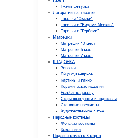
Гжель
Гжель фигурки
Декоративные тарелки
Тарелки "Сказки"
Тарелки с "Видами Москвы"
Тарелки с "Гербами"
Матрешки
Матрешки 10 мест
Матрешки 5 мест
Матрешки 7 мест
КЛАДОНКА
Запонки
Яйцо сувенирное
Картины и панно
Керамические изделия
Резьба по дереву
Старинные утюги и подставки
Столовые предметы
Художественное литье
Народные костюмы
Женские костюмы
Кокошники
Подарки маме на 8 марта