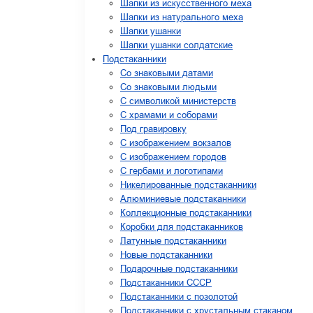
Шапки из искусственного меха
Шапки из натурального меха
Шапки ушанки
Шапки ушанки солдатские
Подстаканники
Со знаковыми датами
Cо знаковыми людьми
C символикой министерств
C храмами и соборами
Под гравировку
С изображением вокзалов
С изображением городов
С гербами и логотипами
Никелированные подстаканники
Алюминиевые подстаканники
Коллекционные подстаканники
Коробки для подстаканников
Латунные подстаканники
Новые подстаканники
Подарочные подстаканники
Подстаканники СССР
Подстаканники с позолотой
Подстаканники с хрустальным стаканом