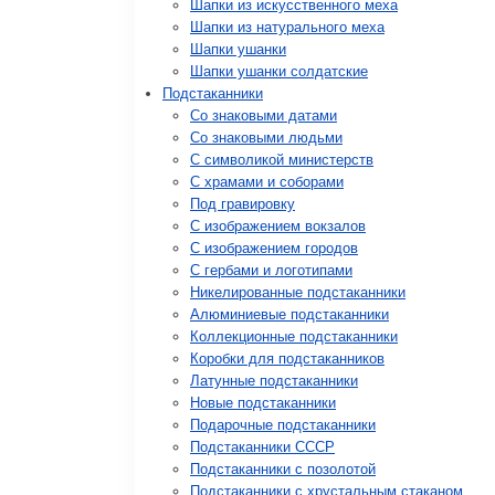
Шапки из искусственного меха
Шапки из натурального меха
Шапки ушанки
Шапки ушанки солдатские
Подстаканники
Со знаковыми датами
Cо знаковыми людьми
C символикой министерств
C храмами и соборами
Под гравировку
С изображением вокзалов
С изображением городов
С гербами и логотипами
Никелированные подстаканники
Алюминиевые подстаканники
Коллекционные подстаканники
Коробки для подстаканников
Латунные подстаканники
Новые подстаканники
Подарочные подстаканники
Подстаканники СССР
Подстаканники с позолотой
Подстаканники с хрустальным стаканом