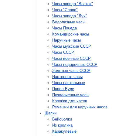
Часы завода "Восток"
Часы "Слава"
Часы завода "Луч"
Водолазные часы
Часы Победа
Командирские часы
Наручные часы
Часы мужские СССР
Часы СССР
Часы военные СССР
Часы подарочные СССР
Золотые часы СССР
Настенные часы
Часы настольные
Павел Буре
Позолоченные часы
Коробки для часов
Ремешки для наручных часов
Шапки
Бейсболки
Из кролика
Каракулевые