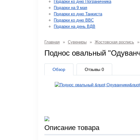
Подарки ко дню Пограничника
Подарки на 9 мая
Подарки ко дню Танкиста
Подарки ко дню ВВС
Подарки на день ВДВ
Главная
»
Сувениры
»
Жостовская роспись
»
Поднос овальный "Одуван
Обзор
Отзывы
0
Описание товара