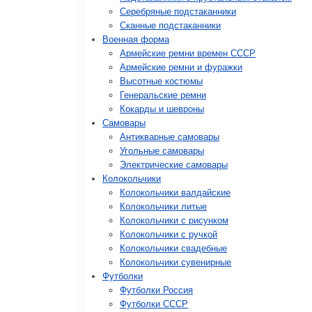
Серебряные подстаканники
Сканные подстаканники
Военная форма
Армейские ремни времен СССР
Армейские ремни и фуражки
Высотные костюмы
Генеральские ремни
Кокарды и шевроны
Cамовары
Антикварные самовары
Угольные самовары
Электрические самовары
Колокольчики
Колокольчики валдайские
Колокольчики литые
Колокольчики с рисунком
Колокольчики с ручкой
Колокольчики свадебные
Колокольчики сувенирные
Футболки
Футболки Россия
Футболки СССР