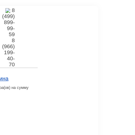
8
(499)
899-
99-
59
8
(966)
199-
40-
70
ина
ра(ов) на сумму