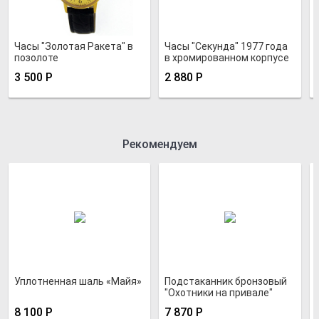
Часы "Золотая Ракета" в
Часы "Секунда" 1977 года
позолоте
в хромированном корпусе
3 500
Р
2 880
Р
Рекомендуем
Уплотненная шаль «Майя»
Подстаканник бронзовый
"Охотники на привале"
8 100
Р
7 870
Р