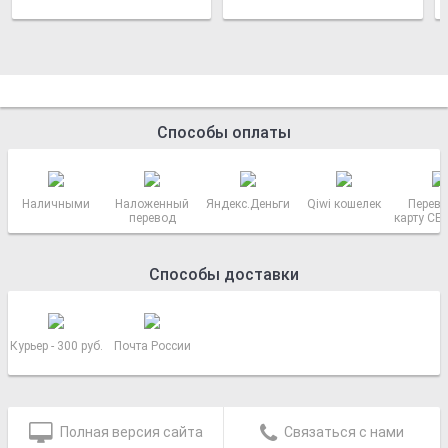
Способы оплаты
Наличными
Наложенный
Яндекс.Деньги
Qiwi кошелек
Перево
перевод
карту СБ
РОСС
Способы доставки
Курьер - 300 руб.
Почта России
Полная версия сайта
Связаться с нами