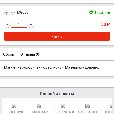
MG003
Артикул:
В наличии
50
Р
−
+
Обзор
Отзывы (
0
)
Магнит на холодильник расписной. Материал - Дерево.
Способы оплаты
Наличными
Наложенный
Яндекс.Деньги
Qiwi кошелек
Перево