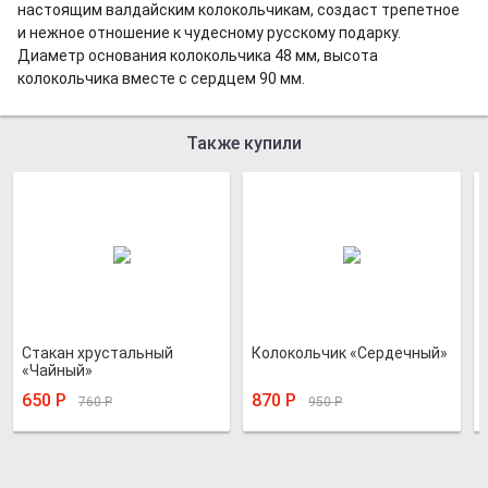
настоящим валдайским колокольчикам, создаст трепетное
и нежное отношение к чудесному русскому подарку.
Диаметр основания колокольчика 48 мм, высота
колокольчика вместе с сердцем 90 мм.
Также купили
Стакан хрустальный
Колокольчик «Сердечный»
«Чайный»
650
Р
870
Р
760
Р
950
Р