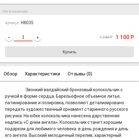
Нет в наличии
H8035
Артикул:
1 100
Р
1 240
Р
−
+
Обзор
Характеристики
Отзывы (
0
)
Звонкий валдайский бронзовый колокольчик с
ручкой в форме сердца. Барельефное объемное литье,
патинирование и полировка, позволяют детализировано
передать художественный орнамент старинного русского
рисунка. На юбке колокольчика нанесена дарственная
надпись «С днем ангела». Колокольчик станет хорошим
подарком для любимого человека в день рождения и день
его ангела. Высокий мелодичный перелив, характерный