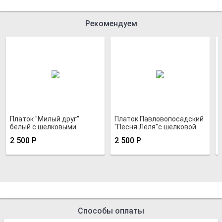
Рекомендуем
Платок "Милый друг"
Платок Павловопосадский
белый с шелковыми
"Песня Леля"с шелковой
кистями
бахромой
2 500
Р
2 500
Р
Способы оплаты