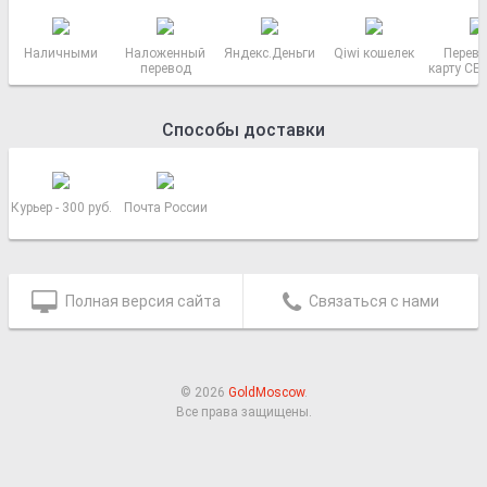
Наличными
Наложенный
Яндекс.Деньги
Qiwi кошелек
Перево
перевод
карту СБ
РОСС
Способы доставки
Курьер - 300 руб.
Почта России
Полная версия сайта
Связаться с нами
© 2026
GoldMoscow
.
Все права защищены.