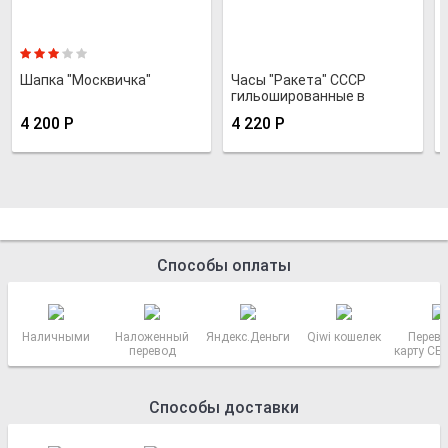
Шапка "Москвичка"
Часы "Ракета" СССР
гильошированные в
круглом позолоченном
4 200
Р
4 220
Р
корпусе
Способы оплаты
Наличными
Наложенный
Яндекс.Деньги
Qiwi кошелек
Перево
перевод
карту СБ
РОСС
Способы доставки