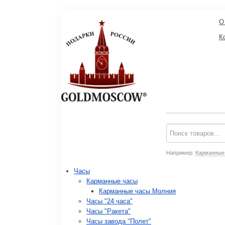
О
К
Например:
Карманные
Часы
Карманные часы
Карманные часы Молния
Часы "24 часа"
Часы "Ракета"
Часы завода "Полет"