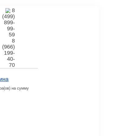
8
(499)
899-
99-
59
8
(966)
199-
40-
70
ина
ра(ов) на сумму