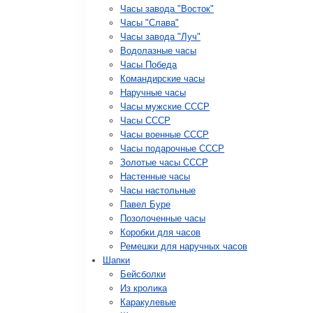
Часы завода "Восток"
Часы "Слава"
Часы завода "Луч"
Водолазные часы
Часы Победа
Командирские часы
Наручные часы
Часы мужские СССР
Часы СССР
Часы военные СССР
Часы подарочные СССР
Золотые часы СССР
Настенные часы
Часы настольные
Павел Буре
Позолоченные часы
Коробки для часов
Ремешки для наручных часов
Шапки
Бейсболки
Из кролика
Каракулевые