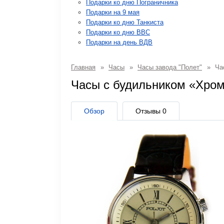
Подарки ко дню Пограничника
Подарки на 9 мая
Подарки ко дню Танкиста
Подарки ко дню ВВС
Подарки на день ВДВ
Главная
»
Часы
»
Часы завода "Полет"
»
Час
Часы с будильником «Хро
Обзор
Отзывы
0