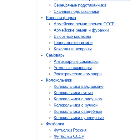
Серебряные подстаканники
Сканные подстаканники
Военная форма
Армейские ремни времен СССР
Армейские ремни и фуражки
Высотные костюмы
Генеральские ремни
Кокарды и шевроны
Cамовары
Антикварные самовары
Угольные самовары
Электрические самовары
Колокольчики
Колокольчики валдайские
Колокольчики литые
Колокольчики с рисунком
Колокольчики с ручкой
Колокольчики свадебные
Колокольчики сувенирные
Футболки
Футболки Россия
Футболки СССР