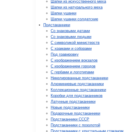
Шапки из искусственного меха
Шапки из натурального меха
Шапки ушанки
Шапки ушанки солдатские
Подстаканники
Со знаковыми датами
Cо знаковыми людьми
C символикой министерств
C храмами и соборами
Под гравировку
С изображением вокзалов
С изображением городов
С гербами и логотипами
Никелированные подстаканники
Алюминиевые подстаканники
Коллекционные подстаканники
Коробки для подстаканников
Латунные подстаканники
Новые подстаканники
Подарочные подстаканники
Подстаканники СССР
Подстаканники с позолотой
Подстаканники с хрустальным стаканом