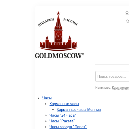
О
К
Например:
Карманные
Часы
Карманные часы
Карманные часы Молния
Часы "24 часа"
Часы "Ракета"
Часы завода "Полет"