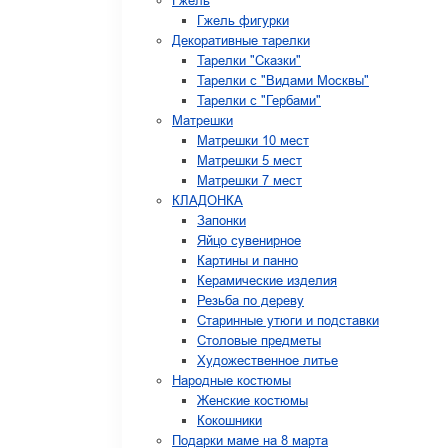
Гжель
Гжель фигурки
Декоративные тарелки
Тарелки "Сказки"
Тарелки с "Видами Москвы"
Тарелки с "Гербами"
Матрешки
Матрешки 10 мест
Матрешки 5 мест
Матрешки 7 мест
КЛАДОНКА
Запонки
Яйцо сувенирное
Картины и панно
Керамические изделия
Резьба по дереву
Старинные утюги и подставки
Столовые предметы
Художественное литье
Народные костюмы
Женские костюмы
Кокошники
Подарки маме на 8 марта