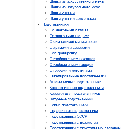
Шапки из искусственного меха
Шапки из натурального меха
Шапки ушанки
Шапки ушанки солдатские
Подстаканники
Со знаковыми датами
Cо знаковыми людьми
C символикой министерств
C храмами и соборами
Под гравировку
С изображением вокзалов
С изображением городов
С гербами и логотипами
Никелированные подстаканники
Алюминиевые подстаканники
Коллекционные подстаканники
Коробки для подстаканников
Латунные подстаканники
Новые подстаканники
Подарочные подстаканники
Подстаканники СССР
Подстаканники с позолотой
Подстаканники с хрустальным стаканом