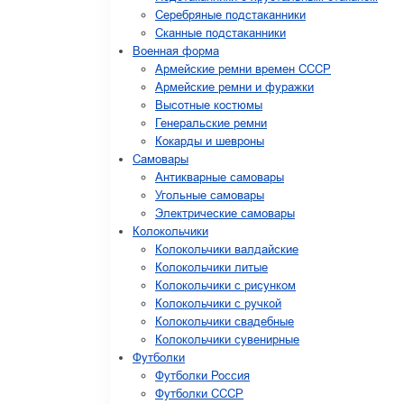
Серебряные подстаканники
Сканные подстаканники
Военная форма
Армейские ремни времен СССР
Армейские ремни и фуражки
Высотные костюмы
Генеральские ремни
Кокарды и шевроны
Cамовары
Антикварные самовары
Угольные самовары
Электрические самовары
Колокольчики
Колокольчики валдайские
Колокольчики литые
Колокольчики с рисунком
Колокольчики с ручкой
Колокольчики свадебные
Колокольчики сувенирные
Футболки
Футболки Россия
Футболки СССР