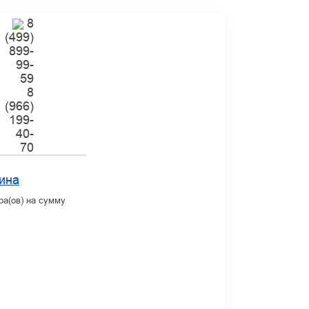
8
(499)
899-
99-
59
8
(966)
199-
40-
70
ина
ра(ов) на сумму