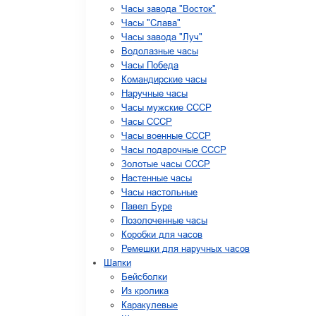
Часы завода "Восток"
Часы "Слава"
Часы завода "Луч"
Водолазные часы
Часы Победа
Командирские часы
Наручные часы
Часы мужские СССР
Часы СССР
Часы военные СССР
Часы подарочные СССР
Золотые часы СССР
Настенные часы
Часы настольные
Павел Буре
Позолоченные часы
Коробки для часов
Ремешки для наручных часов
Шапки
Бейсболки
Из кролика
Каракулевые