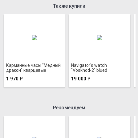
Также купили
Карманные часы "Медный
Navigator's watch
дракон" кварцевые
"Voskhod-2" blued
1 970
Р
19 000
Р
Рекомендуем