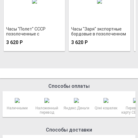
Часы "Полет" СССР
Часы "Заря" экспортные
позолоченные с
бордовые в позолоченном
металлизированным
корпусе
3 620
Р
3 620
Р
сиреневым циферблатом
подарочные
Способы оплаты
Наличными
Наложенный
Яндекс.Деньги
Qiwi кошелек
Перево
перевод
карту СБ
РОСС
Способы доставки