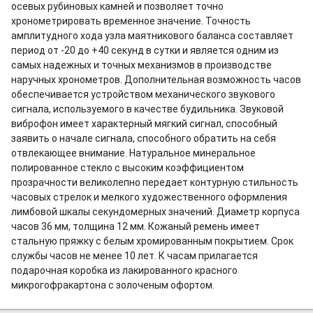
осевых рубиновых камней и позволяет точно
хронометрировать временное значение. Точность
амплитудного хода узла маятникового баланса составляет
период от -20 до +40 секунд в сутки и является одним из
самых надежных и точных механизмов в производстве
наручных хронометров. Дополнительная возможность часов
обеспечивается устройством механического звукового
сигнала, используемого в качестве будильника. Звуковой
виброфон имеет характерный мягкий сигнал, способный
заявить о начале сигнала, способного обратить на себя
отвлекающее внимание. Натуральное минеральное
полированное стекло с высоким коэффициентом
прозрачности великолепно передает контурную стильность
часовых стрелок и мелкого художественного оформления
лимбовой шкалы секундомерных значений. Диаметр корпуса
часов 36 мм, толщина 12 мм. Кожаный ремень имеет
стальную пряжку с белым хромированным покрытием. Срок
службы часов не менее 10 лет. К часам прилагается
подарочная коробка из лакированного красного
микрогофракартона с золоченым офортом.