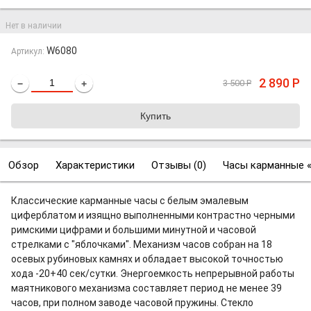
Нет в наличии
W6080
Артикул:
2 890
Р
3 500
Р
−
+
Обзор
Характеристики
Отзывы (
0
)
Часы карманные 
Классические карманные часы с белым эмалевым
циферблатом и изящно выполненными контрастно черными
римскими цифрами и большими минутной и часовой
стрелками с "яблочками". Механизм часов собран на 18
осевых рубиновых камнях и обладает высокой точностью
хода -20+40 сек/сутки. Энергоемкость непрерывной работы
маятникового механизма составляет период не менее 39
часов, при полном заводе часовой пружины. Стекло