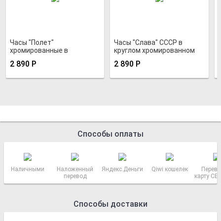
Часы "Полет"
Часы "Слава" СССР в
хромированные в
круглом хромированном
антимагнитном
корпусе
2 890
Р
2 890
Р
хромированном корпусе
Способы оплаты
Наличными
Наложенный
Яндекс.Деньги
Qiwi кошелек
Перево
перевод
карту СБ
РОСС
Способы доставки